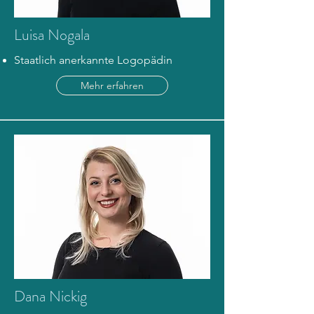
Luisa Nogala
Staatlich anerkannte Logopädin
Mehr erfahren
Dana Nickig